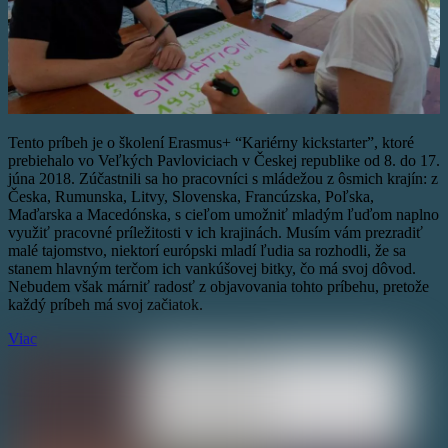
Tento príbeh je o školení Erasmus+ “Kariérny kickstarter”, ktoré
prebiehalo vo Veľkých Pavloviciach v Českej republike od 8. do 17.
júna 2018. Zúčastnili sa ho pracovníci s mládežou z ôsmich krajín: z
Česka, Rumunska, Litvy, Slovenska, Francúzska, Poľska,
Maďarska a Macedónska, s cieľom umožniť mladým ľuďom naplno
využiť pracovné príležitosti v ich krajinách. Musím vám prezradiť
malé tajomstvo, niektorí európski mladí ľudia sa rozhodli, že sa
stanem hlavným terčom ich vankúšovej bitky, čo má svoj dôvod.
Nebudem však márniť radosť z objavovania tohto príbehu, pretože
každý príbeh má svoj začiatok.
Viac