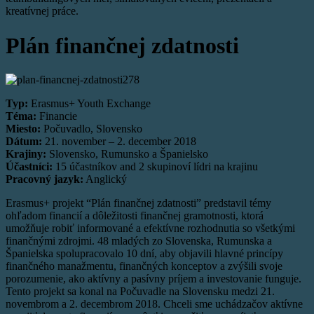
kreatívnej práce.
Plán finančnej zdatnosti
Typ:
Erasmus+ Youth Exchange
Téma:
Financie
Miesto:
Počuvadlo, Slovensko
Dátum:
21. november – 2. december 2018
Krajiny:
Slovensko, Rumunsko a Španielsko
Účastníci:
15 účastníkov and 2 skupinoví lídri na krajinu
Pracovný jazyk:
Anglický
Erasmus+ projekt “Plán finančnej zdatnosti” predstavil témy
ohľadom financií a dôležitosti finančnej gramotnosti, ktorá
umožňuje robiť informované a efektívne rozhodnutia so všetkými
finančnými zdrojmi. 48 mladých zo Slovenska, Rumunska a
Španielska spolupracovalo 10 dní, aby objavili hlavné princípy
finančného manažmentu, finančných konceptov a zvýšili svoje
porozumenie, ako aktívny a pasívny príjem a investovanie funguje.
Tento projekt sa konal na Počuvadle na Slovensku medzi 21.
novembrom a 2. decembrom 2018. Chceli sme uchádzačov aktívne