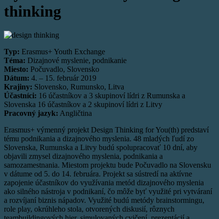
thinking
Typ:
Erasmus+ Youth Exchange
Téma:
Dizajnové myslenie, podnikanie
Miesto:
Počuvadlo, Slovensko
Dátum:
4. – 15. február 2019
Krajiny:
Slovensko, Rumunsko, Litva
Účastníci:
16 účastníkov a 3 skupinoví lídri z Rumunska a
Slovenska 16 účastníkov a 2 skupinoví lídri z Litvy
Pracovný jazyk:
Angličtina
Erasmus+ výmenný projekt Design Thinking for You(th) predstaví
tému podnikania a dizajnového myslenia. 48 mladých ľudí zo
Slovenska, Rumunska a Litvy budú spolupracovať 10 dní, aby
objavili zmysel dizajnového myslenia, podnikania a
samozamestnania. Miestom projektu bude Počuvadlo na Slovensku
v dátume od 5. do 14. februára. Projekt sa sústredí na aktívne
zapojenie účastníkov do využívania metód dizajnového myslenia
ako silného nástroja v podnikaní, čo môže byť využité pri vytváraní
a rozvíjaní biznis nápadov. Využité budú metódy brainstormingu,
role play, okrúhleho stola, otvorených diskusií, rôznych
teambuildingových hier, simulovaných cvičení, prezentácií a