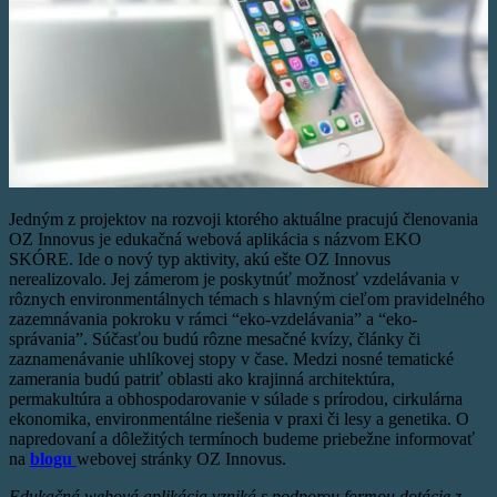
Jedným z projektov na rozvoji ktorého aktuálne pracujú členovania
OZ Innovus je edukačná webová aplikácia s názvom EKO
SKÓRE. Ide o nový typ aktivity, akú ešte OZ Innovus
nerealizovalo. Jej zámerom je poskytnúť možnosť vzdelávania v
rôznych environmentálnych témach s hlavným cieľom pravidelného
zazemnávania pokroku v rámci “eko-vzdelávania” a “eko-
správania”. Súčasťou budú rôzne mesačné kvízy, články či
zaznamenávanie uhlíkovej stopy v čase. Medzi nosné tematické
zamerania budú patriť oblasti ako krajinná architektúra,
permakultúra a obhospodarovanie v súlade s prírodou, cirkulárna
ekonomika, environmentálne riešenia v praxi či lesy a genetika. O
napredovaní a dôležitých termínoch budeme priebežne informovať
na
blogu
webovej stránky OZ Innovus.
Edukačná webová aplikácia vzniká s podporou formou dotácie z