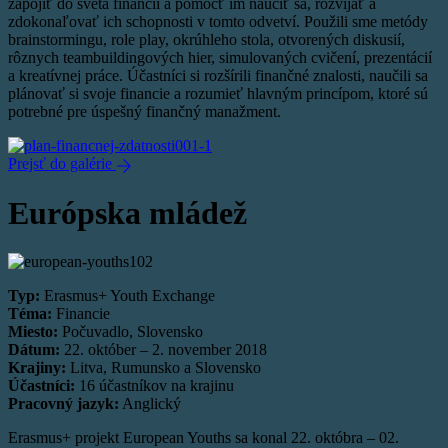
zapojiť do sveta financií a pomôcť im naučiť sa, rozvíjať a
zdokonaľovať ich schopnosti v tomto odvetví. Použili sme metódy
brainstormingu, role play, okrúhleho stola, otvorených diskusií,
rôznych teambuildingových hier, simulovaných cvičení, prezentácií
a kreatívnej práce. Účastníci si rozšírili finančné znalosti, naučili sa
plánovať si svoje financie a rozumieť hlavným princípom, ktoré sú
potrebné pre úspešný finančný manažment.
Prejsť do galérie
Európska mládež
Typ:
Erasmus+ Youth Exchange
Téma:
Financie
Miesto:
Počuvadlo, Slovensko
Dátum:
22. október – 2. november 2018
Krajiny:
Litva, Rumunsko a Slovensko
Účastníci:
16 účastníkov na krajinu
Pracovný jazyk:
Anglický
Erasmus+ projekt European Youths sa konal 22. októbra – 02.