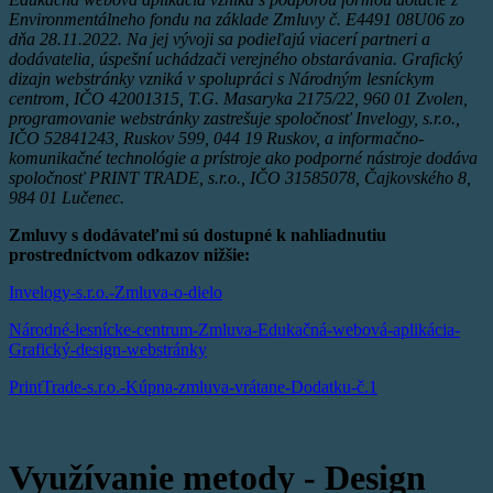
Environmentálneho fondu na základe Zmluvy č. E4491 08U06 zo
dňa 28.11.2022. Na jej vývoji sa podieľajú viacerí partneri a
dodávatelia, úspešní uchádzači verejného obstarávania.
Grafický
dizajn webstránky vzniká v spolupráci s Národným lesníckym
centrom, IČO 42001315, T.G. Masaryka 2175/22, 960 01 Zvolen,
programovanie webstránky zastrešuje spoločnosť Invelogy, s.r.o.,
IČO 52841243, Ruskov 599, 044 19 Ruskov, a informačno-
komunikačné technológie a prístroje ako podporné nástroje dodáva
spoločnosť PRINT TRADE, s.r.o., IČO 31585078, Čajkovského 8,
984 01 Lučenec.
Zmluvy s dodávateľmi sú dostupné k nahliadnutiu
prostredníctvom odkazov nižšie:
Invelogy-s.r.o.-Zmluva-o-dielo
Národné-lesnícke-centrum-Zmluva-Edukačná-webová-aplikácia-
Grafický-design-webstránky
PrintTrade-s.r.o.-Kúpna-zmluva-vrátane-Dodatku-č.1
Využívanie metody - Design