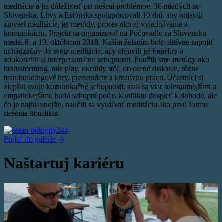
meditácie a jej dôležitosť pri riešení problémov. 36 mladých zo
Slovenska, Litvy a Estónska spolupracovali 10 dní, aby objavili
zmysel meditácie, jej metódy, proces ako aj vyjednávanie a
komunikáciu. Projekt sa organizoval na Počuvadle na Slovensku
medzi 8. a 19. októbrom 2018. Naším želaním bolo aktívne zapojiť
uchádzačov do sveta meditácie, aby objavili jej benefity a
zdokonalili si interpersonálne schopnosti. Použili sme metódy ako
brainstorming, role play, okrúhly stôl, otvorené diskusie, rôzne
teambuildingové hry, prezentácie a kreatívnu prácu. Účastníci si
zlepšili svoje komunikačné schopnosti, stali sa viac tolerantnejšími a
empatickejšími, budú schopní počas konfliktu dospieť k dohode, ale
čo je najhlavnejšie, naučili sa využívať meditáciu ako prvú formu
riešenia konfliktu.
Prejsť do galérie
Naštartuj kariéru