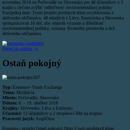
novembra 2018 na Počuvadle na Slovensku pre 48 účastníkov z 3
krajín s cieľom zvýšiť viditeľnosť environmentálnej politiky
Európskej únie. Tento projekt predstavil tému recyklovania a
aktívneho občianstva. 48 mladých z Litvy, Rumunska a Slovenska
spolupracovali 10 dní, aby objavili význam a dôležitosť
environmentálnej politiky, ochrany životného prostredia a tiež
aktívneho občianstva.
Prejsť do galérie
Ostaň pokojný
Typ:
Erasmus+ Youth Exchange
Téma:
Meditácia
Miesto:
Počuvadlo, Slovensko
Dátum:
8. – 19. október 2018
Krajiny:
Slovensko, Litva a Estónsko
Účastníci:
12 účastníkov a 2 skupinoví lídri na krajinu
Pracovný jazyk:
Angličtina
Erasmus+ projekt Ostaň pokojný (Stay Cool) predstavil tému