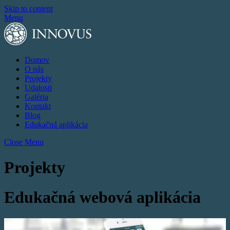
Skip to content
Menu
Domov
O nás
Projekty
Udalosti
Galéria
Kontakt
Blog
Edukačná aplikácia
Close Menu
Projekty
Edukačná webová aplikácia