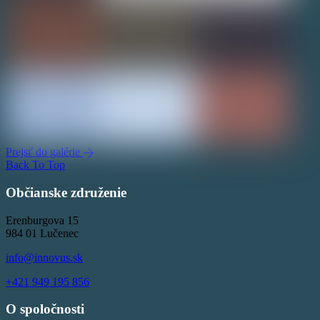
Prejsť do galérie
Back To Top
Občianske združenie
Erenburgova 15
984 01 Lučenec
info@innovus.sk
+421 949 195 856
O spoločnosti